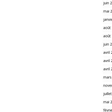
juin 
mai 
janvi
août
août
juin 
avril
avril
avril
mars
nove
juille
mai 
févri