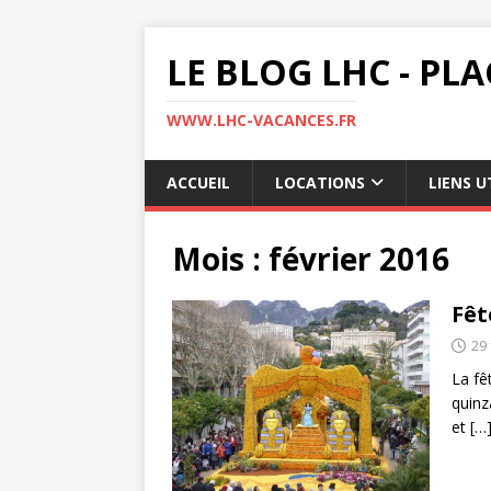
LE BLOG LHC - PL
WWW.LHC-VACANCES.FR
ACCUEIL
LOCATIONS
LIENS U
Mois :
février 2016
Fêt
29 
La fê
quinz
et
[…