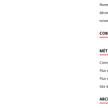
févri
déce
nove
COM
MÉT
Conn
Flux 
Flux
Site
ARC