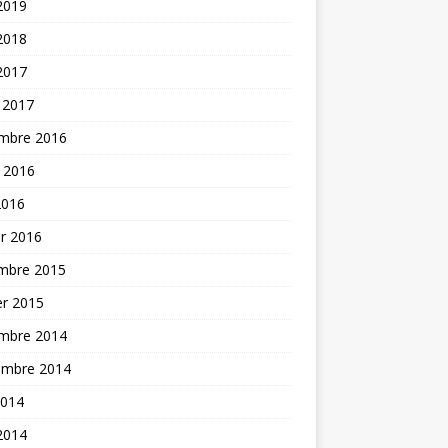
 2019
 2018
 2017
 2017
mbre 2016
t 2016
2016
er 2016
mbre 2015
er 2015
mbre 2014
embre 2014
2014
 2014