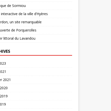
nque de Sormiou
 interactive de la ville d’Hyères
rdon, un site remarquable
verte de Porquerolles
er littoral du Lavandou
HIVES
2023
2021
er 2021
 2020
 2019
2019