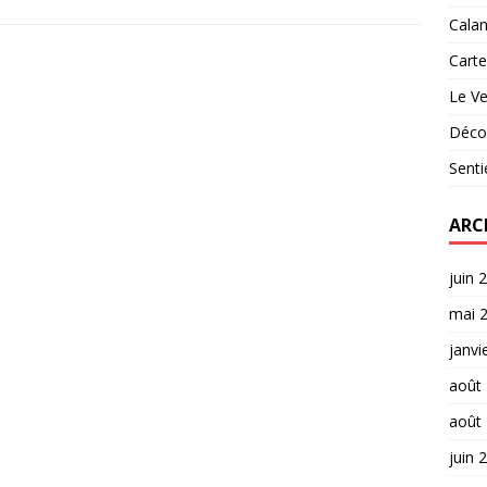
Cala
Carte
Le Ve
Décou
Senti
ARC
juin 
mai 
janvi
août
août
juin 