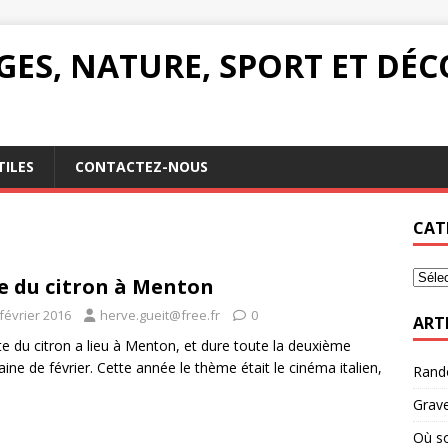
AGES, NATURE, SPORT ET DÉ
TILES
CONTACTEZ-NOUS
CAT
e du citron à Menton
février 2016
herve.gueit@free.fr
0
ART
te du citron a lieu à Menton, et dure toute la deuxième
aine de février. Cette année le thème était le cinéma italien,
Rando
]
Grave
Où so