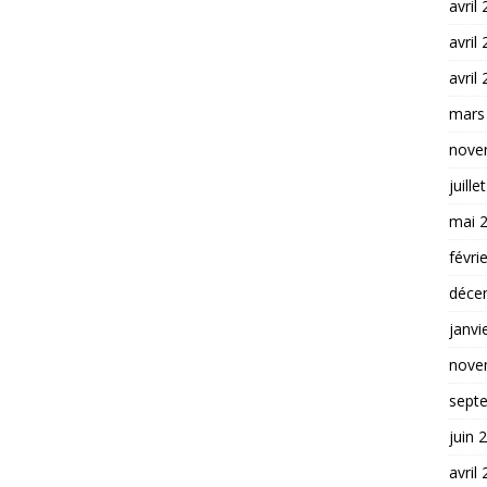
avril
avril
avril
mars
nove
juille
mai 
févri
déce
janvi
nove
sept
juin 
avril