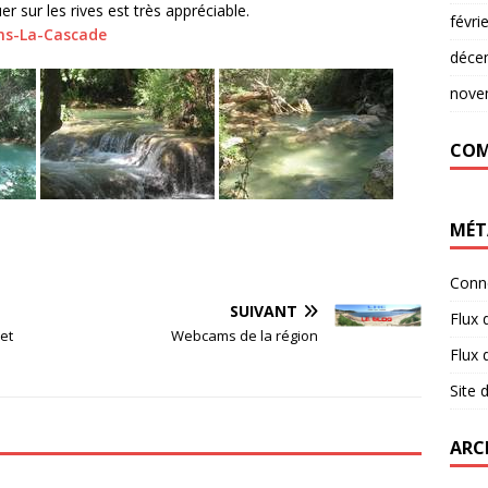
er sur les rives est très appréciable.
févri
ans-La-Cascade
déce
nove
COM
MÉT
Conn
SUIVANT
Flux 
et
Webcams de la région
Flux
Site
ARC