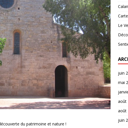
Cala
Carte
Le Ve
Décou
Senti
ARC
juin 
mai 
janvi
août
août
juin 
écouverte du patrimoine et nature !