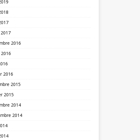
 2019
 2018
 2017
 2017
mbre 2016
t 2016
2016
er 2016
mbre 2015
er 2015
mbre 2014
embre 2014
2014
 2014