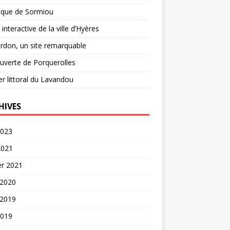
nque de Sormiou
 interactive de la ville d’Hyères
rdon, un site remarquable
verte de Porquerolles
er littoral du Lavandou
HIVES
2023
2021
er 2021
 2020
 2019
2019