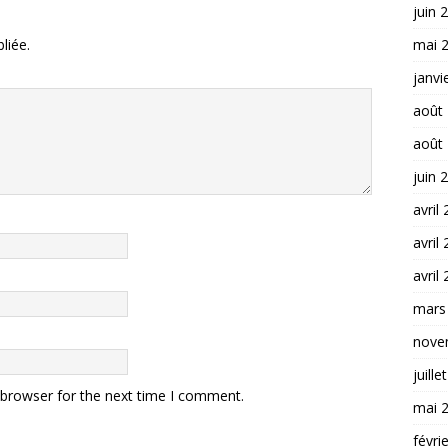
juin 
liée.
mai 
janvi
août
août
juin 
avril
avril
avril
mars
nove
juille
 browser for the next time I comment.
mai 
févri