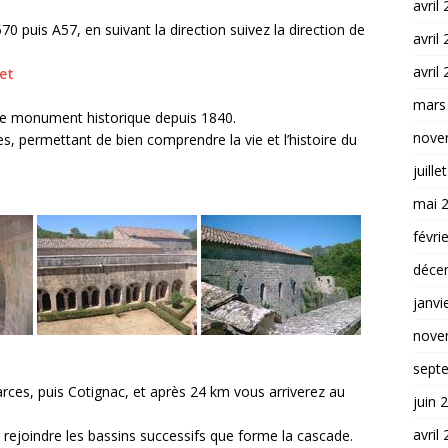
avril
 puis A57, en suivant la direction suivez la direction de
avril
avril
et
mars
sée monument historique depuis 1840.
nove
es, permettant de bien comprendre la vie et l’histoire du
juille
mai 
févri
déce
janvi
nove
sept
Carces, puis Cotignac, et après 24 km vous arriverez au
juin 
avril
rejoindre les bassins successifs que forme la cascade.