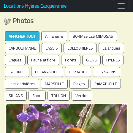
L
ocations
H
yères
C
arqueiranne
Photos
AFFICHER TOUT
Almanarre
BORMES LES MIMOSAS
CARQUEIRANNE
CASSIS
COLLOBRIERES
Calanques
Criques
Faune et flore
Forêts
GIENS
HYERES
LA LONDE
LE LAVANDOU
LE PRADET
LES SALINS
Lacs et rivières
MARSEILLE
Plages
RAMATUELLE
SILLANS
Sport
TOULON
Verdon