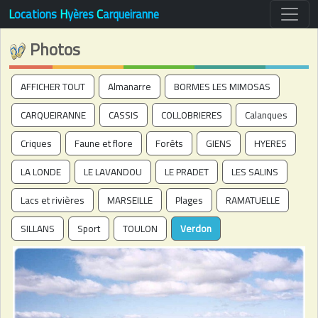
L
ocations
H
yères
C
arqueiranne
Photos
AFFICHER TOUT
Almanarre
BORMES LES MIMOSAS
CARQUEIRANNE
CASSIS
COLLOBRIERES
Calanques
Criques
Faune et flore
Forêts
GIENS
HYERES
LA LONDE
LE LAVANDOU
LE PRADET
LES SALINS
Lacs et rivières
MARSEILLE
Plages
RAMATUELLE
SILLANS
Sport
TOULON
Verdon