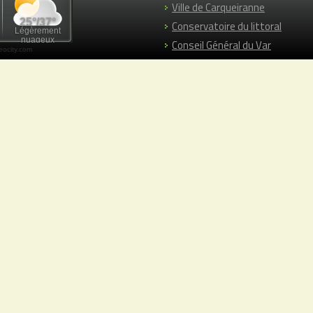
Ville de Carqueiranne
Conservatoire du littoral
Conseil Général du Var
ocity.com