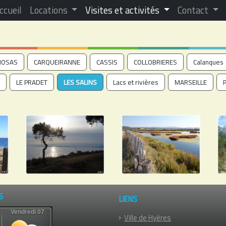
ccueil
Locations
Visites et activités
Contact
MOSAS
CARQUEIRANNE
CASSIS
COLLOBRIERES
Calanques
LE PRADET
LES SALINS
Lacs et rivières
MARSEILLE
S
LIENS
Ville de Hyères