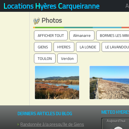
L
ocations
H
yères
C
arqueiranne
A
Photos
AFFICHER TOUT
Almanarre
BORMES LES MI
GIENS
HYERES
LA LONDE
LE LAVANDOU
TOULON
Verdon
METEO HYERE
DERNIERS ARTICLES DU BLOG
Randonnée à la presqu'île de Giens