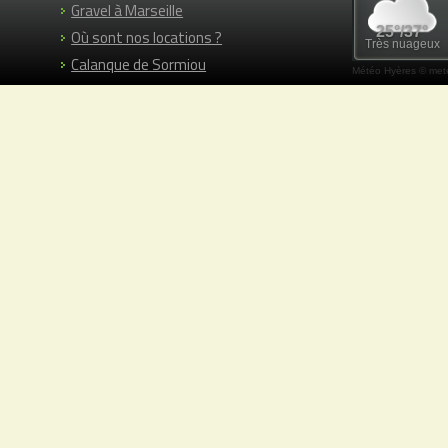
Gravel à Marseille
Où sont nos locations ?
Calanque de Sormiou
Météo Hyères
© mete