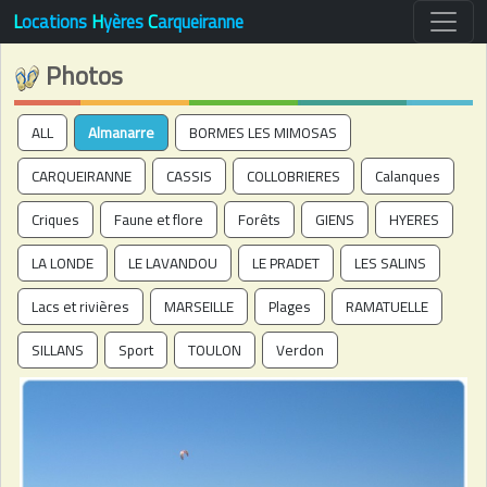
L
ocations
H
yères
C
arqueiranne
Photos
ALL
Almanarre
BORMES LES MIMOSAS
CARQUEIRANNE
CASSIS
COLLOBRIERES
Calanques
Criques
Faune et flore
Forêts
GIENS
HYERES
LA LONDE
LE LAVANDOU
LE PRADET
LES SALINS
Lacs et rivières
MARSEILLE
Plages
RAMATUELLE
SILLANS
Sport
TOULON
Verdon