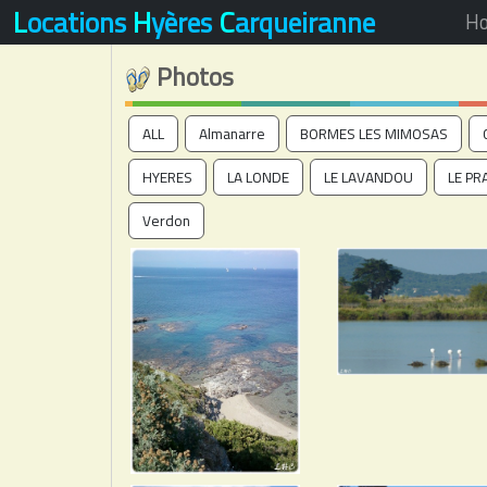
L
ocations
H
yères
C
arqueiranne
H
Photos
ALL
Almanarre
BORMES LES MIMOSAS
HYERES
LA LONDE
LE LAVANDOU
LE PR
Verdon