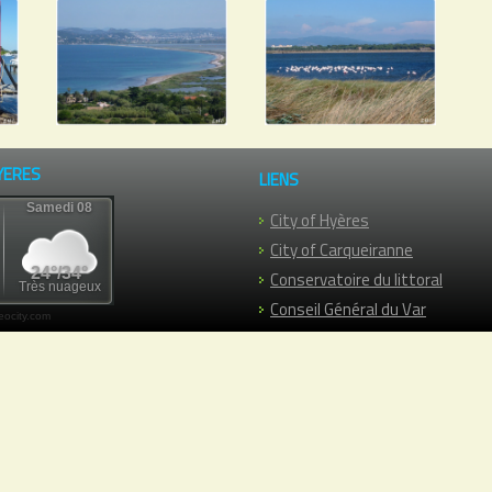
YERES
LIENS
City of Hyères
City of Carqueiranne
Conservatoire du littoral
Conseil Général du Var
ocity.com