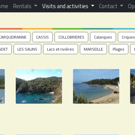
ome
Rentals
Visits and activities
Contact
Op
CARQUEIRANNE
CASSIS
COLLOBRIERES
Calanques
Criques
ADET
LES SALINS
Lacs et rivières
MARSEILLE
Plages