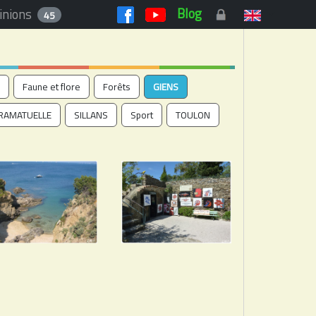
Blog
inions
45
Faune et flore
Forêts
GIENS
RAMATUELLE
SILLANS
Sport
TOULON