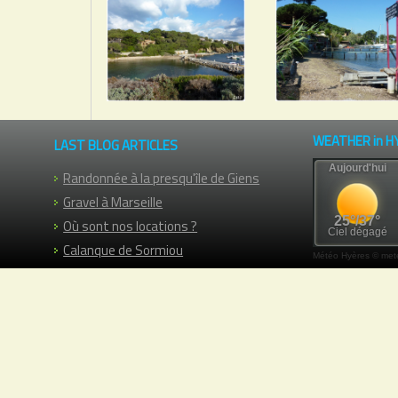
WEATHER in H
LAST BLOG ARTICLES
Randonnée à la presqu'île de Giens
Gravel à Marseille
Où sont nos locations ?
Calanque de Sormiou
Météo Hyères
© mete